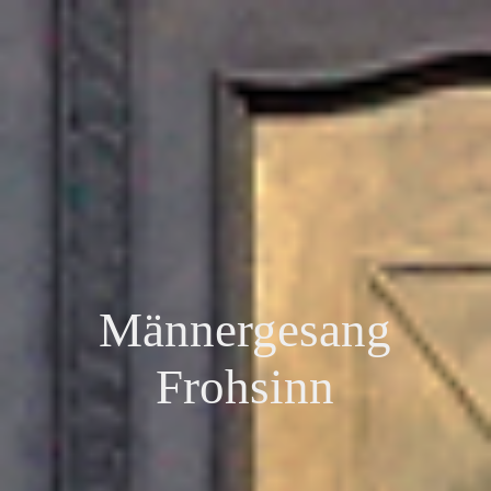
Männergesang
Frohsinn