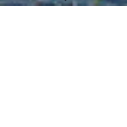
Impressum u.
Datenschutzgrundver
ordnung
Männergesang Frohsinn
Hupperath-Minderlittgen